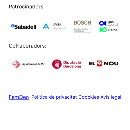
Patrocinadors:
Col·laboradors:
FemDeo
Política de privacitat
Coockies
Avís legal