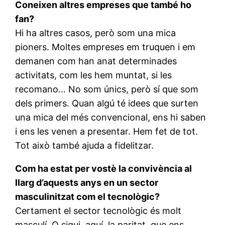
Coneixen altres empreses que també ho
fan?
Hi ha altres casos, però som una mica
pioners. Moltes empreses em truquen i em
demanen com han anat determinades
activitats, com les hem muntat, si les
recomano… No som únics, però sí que som
dels primers. Quan algú té idees que surten
una mica del més convencional, ens hi saben
i ens les venen a presentar. Hem fet de tot.
Tot això també ajuda a fidelitzar.
Com ha estat per vostè la convivència al
llarg d’aquests anys en un sector
masculinitzat com el tecnològic?
Certament el sector tecnològic és molt
masculí. O sigui, aquí, la paritat, que ens