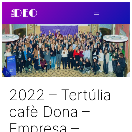
Skip
to
content
2022 – Tertúlia
cafè Dona –
Empresa –